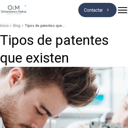

Contactar


Inicio
Blog
Tipos de patentes que…
Tipos de patentes
Quiénes somos
que existen
Marcas
Patentes
Blog