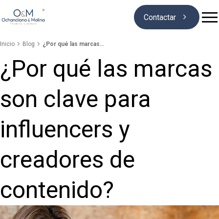

Contactar


Inicio
Blog
¿Por qué las marcas…
¿Por qué las marcas
Quiénes somos
son clave para
Marcas
influencers y
Patentes
creadores de
Blog
contenido?