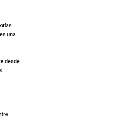
orías
 es una
nte desde
s
ntre