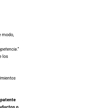
te modo,
o
mpetencia
.”
e los
imientos
a
patente
roductos o