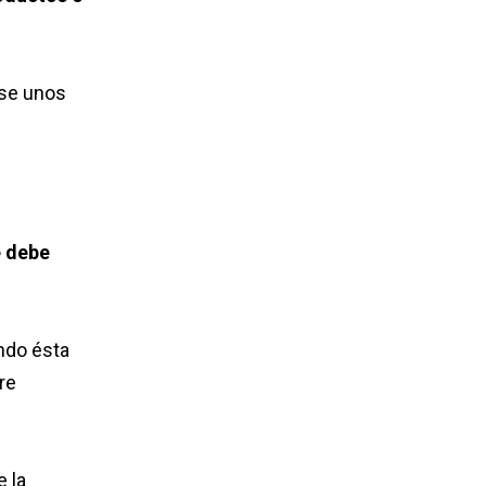
rse unos
e debe
ndo ésta
re
e la