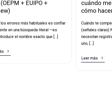
 (OEPM + EUIPO +
cuándo mer
iew)
cómo hacer
los errores más habituales es confiar
Cuándo te compen
ente en una búsqueda literal —es
(señales claras)
introducir el nombre exacto que […]
necesitan registr
uno, […]

ás

Leer más