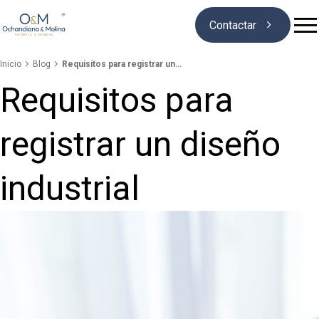

Contactar


Inicio
Blog
Requisitos para registrar un…
Requisitos para
Quiénes somos
registrar un diseño
Marcas
industrial
Patentes
Blog