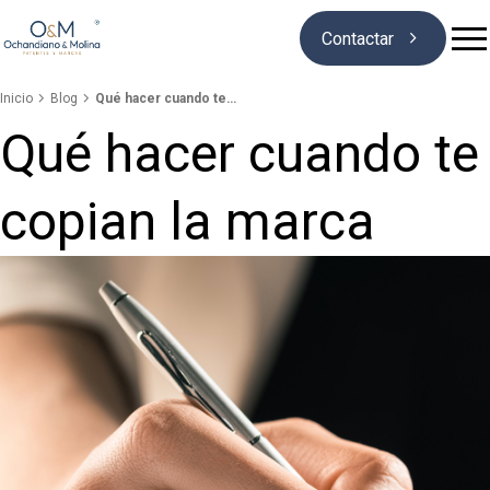

Contactar


Inicio
Blog
Qué hacer cuando te…
Qué hacer cuando te
Quiénes somos
copian la marca
Marcas
Patentes
Blog