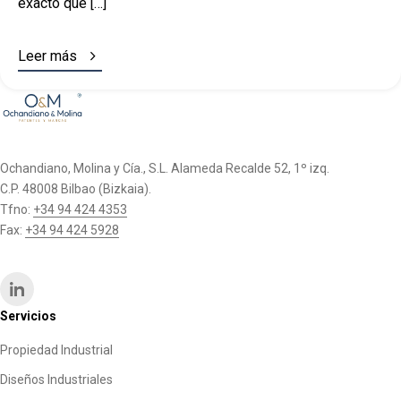
exacto que […]

Leer más
Ochandiano, Molina y Cía., S.L. Alameda Recalde 52, 1º izq.
C.P. 48008 Bilbao (Bizkaia).
Tfno:
+34 94 424 4353
Fax:
+34 94 424 5928
Servicios
Propiedad Industrial
Diseños Industriales